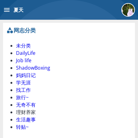
menu
夏天
category
网志分类
未分类
DailyLife
Job life
ShadowBoxing
妈妈日记
学无涯
找工作
旅行~
无奇不有
理财养家
生活趣事
转贴~