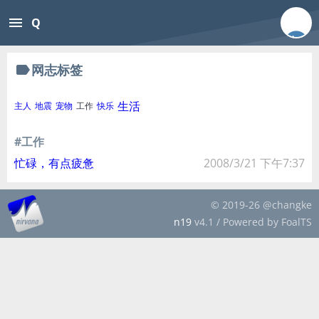
menu
Q
label
网志标签
生活
主人
地震
宠物
工作
快乐
#工作
忙碌，有点疲惫
2008/3/21 下午7:37
© 2019-26 @changke
n19
v4.1 / Powered by FoalTS