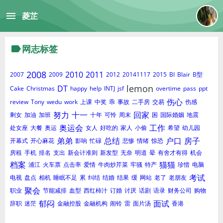
menu
菱芷
label
网志标签
2008
2010
2011
2007
2009
2012
20141117
2015
BI
Blair
B型
lemon
DT
Cake
Christmas
happy
help
INTJ
jsf
overtime
pass
ppt
伤心
review
Tony
wedu
work
上课
中奖
乖
事故
二手房
交易
伤感
努力
十一
回家
剩女
加油
加班
十年
可怜
周末
困
国际婚姻
地震
奥运会
工作
处女座
大餐
奥运
女人
好吃的
家人
小偷
希望
幼儿园
弟弟
总结
户口
房子
开幕式
开心麻花
影响
忙碌
悲惨
情绪
惊恐
房租
手机
排名
支出
新会计准则
新发型
无奈
明道
晕
有舍才有得
机会
档案
猫猫
浦江
火车票
点击率
爱情
牛肉炒芹菜
牢骚
特产
珍惜
电脑
考试
电视
盘点
相机
睡眠不足
累
纠结
结婚
结果
缓
网站
老了
老朋友
聚会
职业
节能减排
血型
西红柿汁
订婚
讨厌
话剧
语录
财务公司
购物
郁闷
面试
辞职
迷茫
金融控股
金融机构
闹铃
雷
面片汤
香港