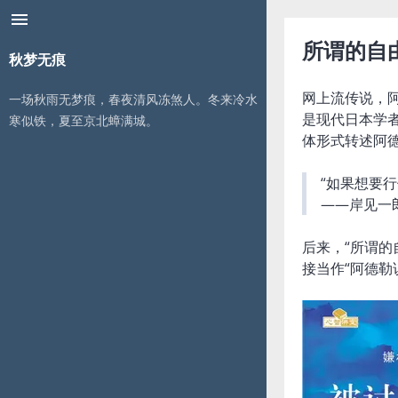
menu
所谓的自
秋梦无痕
网上流传说，阿
一场秋雨无梦痕，春夜清风冻煞人。冬来冷水
是现代日本学
寒似铁，夏至京北蟑满城。
体形式转述阿
“如果想要
——岸见一
后来，“所谓
接当作“阿德勒