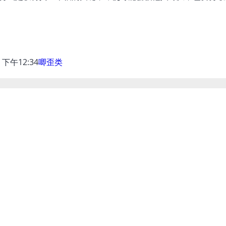
9 下午12:34
唧歪类