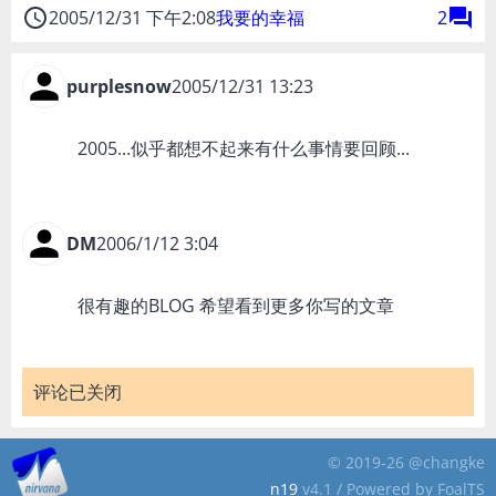
access_time
forum
2005/12/31 下午2:08
我要的幸福
2
purplesnow
2005/12/31 13:23
2005...似乎都想不起来有什么事情要回顾...
DM
2006/1/12 3:04
很有趣的BLOG 希望看到更多你写的文章
评论已关闭
© 2019-26 @changke
n19
v4.1 / Powered by FoalTS