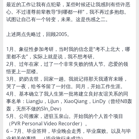
最近的工作让我有点犯晕，某些时候还让我感到有些许恶
心。不过谨尊前辈教导“到哪都一样”，我不再过多抱怨。
试图让自己有一个转变，未果。这是伤感之二。
上述两点先略过，回顾2005。
1月、象征性参加考研，当时我的信念是“考不上北大，哪
里都不去”，实际上就是说，我不想考研。
2月、过年在家，过了一个非常失败的情人节。恋爱的领
悟更上一层楼。
3月、奶奶去世，回家一趟。我就记得那天我通宵未睡，
哭了一夜，给爷爷留了一封信。同月，开始工作生涯。
4月、基本确立了我人生第一批将建立良好友谊关系的同
事名单：LiangJu，LiJun，XiaoQiang，LinDy（曾经NB轰
轰，无所不做的Sln_Dev）
5月、公司搬家，进驻玉泉山。开始我的个人首个项目
（PVR Personal Video Recorder）。
6－7月、毕业答辩，毕业晚会走秀，毕业腐败。以及与毕
业相关的事情。（毕业旅行未成功）