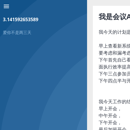
menu
我是会议A
3.141592653589
我今天的计划
爱你不是两三天
早上查看新系
要考虑和漏考
下午首先自己看一
面执行效率提高的
下午三点参加
下午四点半与
我今天工作的
早上开会，
中午开会，
下午开会，
最后加班开会…