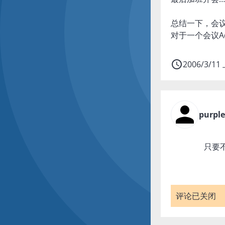
总结一下，会议
对于一个会议A
access_time
2006/3/11
purpl
只要
评论已关闭