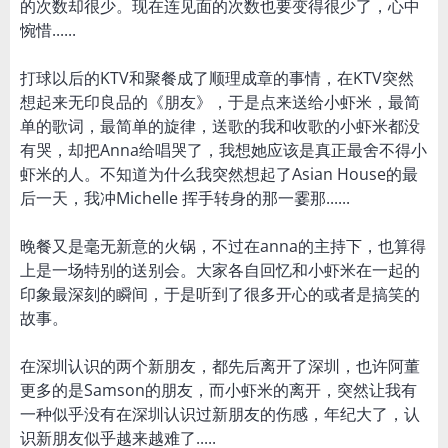
的次数却很少。现在连见面的次数也要变得很少了，心中
惋惜......
打球以后的KTV和聚餐成了顺理成章的事情，在KTV突然
想起来无印良品的《朋友》，于是点来送给小虾米，最简
单的歌词，最简单的旋律，送歌的我和收歌的小虾米都没
有哭，却把Anna给唱哭了，我想她应该是真正最舍不得小
虾米的人。不知道为什么我突然想起了Asian House的最
后一天，我冲Michelle 挥手转身的那一霎那......
晚餐又是毫无新意的火锅，不过在anna的主持下，也算得
上是一场特别的送别会。大家各自回忆和小虾米在一起的
印象最深刻的瞬间，于是听到了很多开心的或者是搞笑的
故事。
在深圳认识的两个新朋友，都先后离开了深圳，也许阿董
更多的是Samson的朋友，而小虾米的离开，突然让我有
一种似乎没有在深圳认识过新朋友的伤感，年纪大了，认
识新朋友似乎越来越难了.....