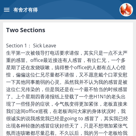
menu
有舍才有得
Two Sections
Section 1： Sick Leave
生平第一次被领导打电话要求请假，其实只是一点不太严
重的感冒。office最近接连有人感冒，有位仁兄，一个多
星期了还在发烧咳嗽，搞得整个office的人都有点人心惶
惶，偏偏这位仁兄尽量都不请假，又不愿意戴个口罩安慰
一下其他同事脆弱的心灵。虽然我并不认为我的感冒是被
这位仁兄传染的，但是我还是在一个最不恰当的时候感冒
了。上个星期四香港报纸上登载了一个患H1N1的老头出
现了一些怪异的症状，令气氛变得更加紧张，老板直接来
我们这间office巡视，在老板询问大家的身体状况时，我
很诚实的说我感觉我已经是going to 感冒了，其实我已经
出现各种轻微的感冒症状好些天了，只是不想增加紧张气
氛而连咳嗽都尽量忍着。不久以后，我的另一个老板给我