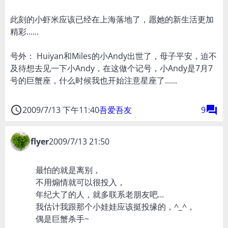
此刻的小虾米应该已经在上海落地了，愿她的新生活更加
精彩......
号外： Huiyan和Miles的小Andy出世了，母子平安，迫不
及待想去见一下小Andy，在这做个记号，小Andy是7月7
号的巨蟹座，什么时候我也开始注意星座了......
access_time
forum
2009/7/13 下午11:40
吾爱吾友
9
flyer
2009/7/13 21:50
最怕的就是离别，
不用煽情就可以很投入，
年纪大了的人，就多联系老朋友吧...
我估计我跟那个小娃娃应该挺投缘的，^_^，
偶是巨蟹杀手~