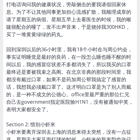
打电话询问我的健康状况，旁敲侧击的要我请假回家休
息。为了不让其他同事更加担心流感扩散，我顺理成章的
请了星期五的病假。星期五早上去看医生的时候，我的喉
咙很配合的哑了，发不出声音来，于是烧掉我300HKD，
买了一堆黄黄绿绿的药丸。
回到深圳以后的36小时里，我有18个小时在与周公约会，
事实证明睡觉是最好的良药，在一段怎么睡也睡不醒的时
间以后，我的感冒症状差不多都消失了，所以我买的口罩
最终还是要被我束之高阁。在北京非典的那段时间里，我
都没有戴过口罩，如果不是药加周公帮我搞定了感冒的
话，我想我必须戴口罩了。这才明白口罩是为了别人而戴
的，是一种不成文的公德心。office里最严重的那位仁兄
自己去government指定医院验H1N1，没有被通知中奖，
表明大家都安全了。
Section 2: 惜别小虾米
小虾米要离开深圳去上海的消息来得太突然，没有一点征
兆。星期天大家见面打球的时候，小虾米的新发型也许已