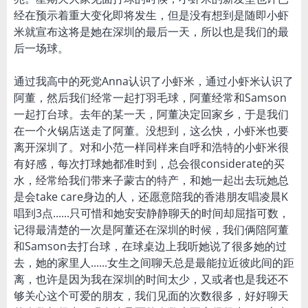
经在预示着重大变化即将发生，但是没有想到是随即小虾
米就宣布这将是她在深圳的最后一天，所以也是我们的最
后一场球。
通过我高中的死党Anna认识了小虾米，通过小虾米认识了
阿董，然后我们经常一起打羽毛球，阿董经常和Samson
一起打台球。去年的某一天，阿董决定回家乡，于是我们
在一个火锅店送走了阿董。没想到，这么快，小虾米也要
离开深圳了。对和小范一样同样来自呼和浩特的小虾米很
有好感，每次打球她都准时到，总会很considerate的买
水，经常给我们带来子蒙古的特产，和她一起出去玩她总
是会take care身边的人，还愿意陪我的香港朋友唱凌晨K
唱到3点......只可惜和她安安静静聊天的时间却屈指可数，
记得最清楚的一次是阿董还在深圳的时候，我们俩陪阿董
和Samson去打台球，在球桌边上我听她说了很多她的过
去，她的家里人......女生之间聊天总是最能拉近彼此间的距
离，也许是因为我在深圳的时间太少，又或者也是我还不
够关心这个可爱的朋友，我们见面的次数很多，好好聊天