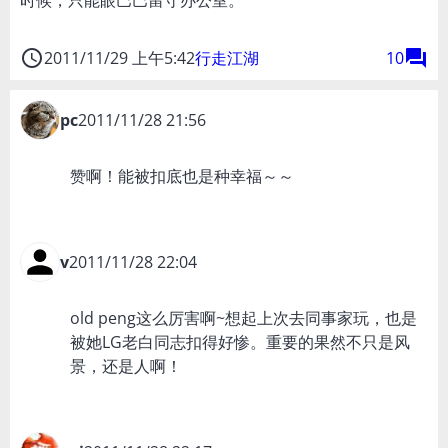
access_time
forum
2011/11/29 上午5:42
行走江湖
10
pc
2011/11/28 21:56
赞啊！能被扣底也是种幸福～～
v
2011/11/28 22:04
old peng这么厉害啊~想起上次去同事家玩，也是
被她LG老白同志扣得好惨。重要的果然不只是风
景，还是人啊！