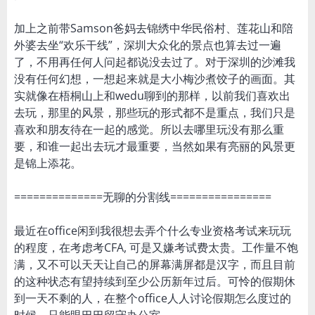
加上之前带Samson爸妈去锦绣中华民俗村、莲花山和陪
外婆去坐“欢乐干线”，深圳大众化的景点也算去过一遍
了，不用再任何人问起都说没去过了。对于深圳的沙滩我
没有任何幻想，一想起来就是大小梅沙煮饺子的画面。其
实就像在梧桐山上和wedu聊到的那样，以前我们喜欢出
去玩，那里的风景，那些玩的形式都不是重点，我们只是
喜欢和朋友待在一起的感觉。所以去哪里玩没有那么重
要，和谁一起出去玩才最重要，当然如果有亮丽的风景更
是锦上添花。
==============无聊的分割线================
最近在office闲到我很想去弄个什么专业资格考试来玩玩
的程度，在考虑考CFA, 可是又嫌考试费太贵。工作量不饱
满，又不可以天天让自己的屏幕满屏都是汉字，而且目前
的这种状态有望持续到至少公历新年过后。可怜的假期休
到一天不剩的人，在整个office人人讨论假期怎么度过的
时候，只能眼巴巴留守办公室。