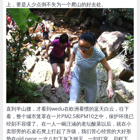
上，要是人少点倒不失为一个爬山的好去处。
直到半山腰，才看到wedu在欧洲看惯的蓝天白云，往下
看，整个城市笼罩在一片PM2.5和PM10之中，保护环境已
经刻不容缓了。在一人一碗汪涵的老坛酸菜以后，就在小
卖部旁的石桌石凳上打起了升级，我们苦心经营的大好形
势在old peng 一次八扣下灰飞烟灭，一扣打穿，启程下