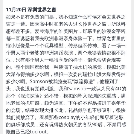
11月20日 深圳世界之窗
如果不是有免费的门票，我不知道什么时候才会去世界之
窗走一遭。因为高中时和老爸去过长沙世界之窗，所以料
想都差不多。爱琴海岸的唯美图片，屏幕里的沙漠金字塔
都一直诱惑着我去欧洲非洲亲身体验一下。世界之窗里的
缩小版像是一个个玩具模型，传形但不传神。看了一场一
个男人两个老婆的非洲舞蹈表演，两个老婆表情都很不到
位，只有那个男人一幅很享受的样子，倒也蛮切合现实
的。整个园区都给我一种装满了抽水机的感觉，模拟北美
大瀑布得抽多少水啊，模拟一次委内瑞拉山洪大爆发得抽
多少水啊。Samson被我拉去玩“激流勇进”，他撞到了
头，我也没有觉得刺激。我和Samson一致认为只有4D的
那个《深海探险》还不错，模拟的坠入深渊的失重感，满
地老鼠的抓狂感，颇为逼真。下午好不容易挤进了嘉年华
的会场，结果发现大排长龙，礼品似乎也不够吸引，很快
我们就放弃了。看着那些cosplay的小年轻们和穿着迷彩
的俱乐部成员，还有玩得热火朝天的各队90后，不禁用感
慨自己已经too out。