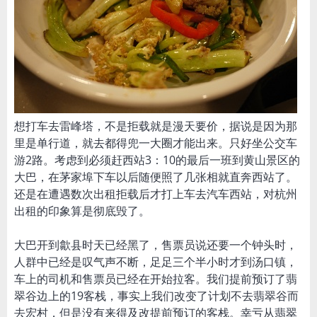
想打车去雷峰塔，不是拒载就是漫天要价，据说是因为那
里是单行道，就去都得兜一大圈才能出来。只好坐公交车
游2路。考虑到必须赶西站3：10的最后一班到黄山景区的
大巴，在茅家埠下车以后随便照了几张相就直奔西站了。
还是在遭遇数次出租拒载后才打上车去汽车西站，对杭州
出租的印象算是彻底毁了。
大巴开到歙县时天已经黑了，售票员说还要一个钟头时，
人群中已经是叹气声不断，足足三个半小时才到汤口镇，
车上的司机和售票员已经在开始拉客。我们提前预订了翡
翠谷边上的19客栈，事实上我们改变了计划不去翡翠谷而
去宏村，但是没有来得及改提前预订的客栈。幸亏从翡翠