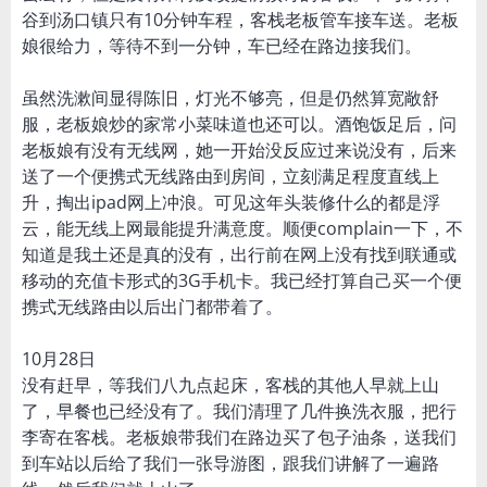
谷到汤口镇只有10分钟车程，客栈老板管车接车送。老板
娘很给力，等待不到一分钟，车已经在路边接我们。
虽然洗漱间显得陈旧，灯光不够亮，但是仍然算宽敞舒
服，老板娘炒的家常小菜味道也还可以。酒饱饭足后，问
老板娘有没有无线网，她一开始没反应过来说没有，后来
送了一个便携式无线路由到房间，立刻满足程度直线上
升，掏出ipad网上冲浪。可见这年头装修什么的都是浮
云，能无线上网最能提升满意度。顺便complain一下，不
知道是我土还是真的没有，出行前在网上没有找到联通或
移动的充值卡形式的3G手机卡。我已经打算自己买一个便
携式无线路由以后出门都带着了。
10月28日
没有赶早，等我们八九点起床，客栈的其他人早就上山
了，早餐也已经没有了。我们清理了几件换洗衣服，把行
李寄在客栈。老板娘带我们在路边买了包子油条，送我们
到车站以后给了我们一张导游图，跟我们讲解了一遍路