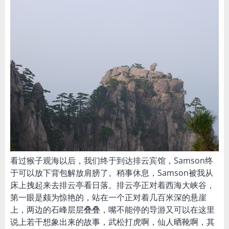
看过猴子观海以后，我们终于到达排云宾馆，Samson终
于可以放下背包解放肩膀了。稍事休息，Samson被我从
床上拽起来去排云亭看日落。排云亭正对着西海大峡谷，
第一眼是颇为惊艳的，站在一个正对着几百米深的悬崖
上，两边的石峰层层叠叠，嘴不能停的导游又可以在这里
说上若干想象出来的故事，武松打虎啊，仙人晒靴啊，其