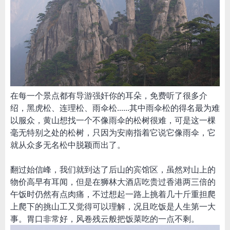
在每一个景点都有导游强奸你的耳朵，免费听了很多介
绍，黑虎松、连理松、雨伞松......其中雨伞松的得名最为难
以服众，黄山想找一个不像雨伞的松树很难，可是这一棵
毫无特别之处的松树，只因为安南指着它说它像雨伞，它
就从众多无名松中脱颖而出了。
翻过始信峰，我们就到达了后山的宾馆区，虽然对山上的
物价高早有耳闻，但是在狮林大酒店吃贵过香港两三倍的
午饭时仍然有点肉痛，不过想起一路上挑着几十斤重担爬
上爬下的挑山工又觉得可以理解，况且吃饭是人生第一大
事。胃口非常好，风卷残云般把饭菜吃的一点不剩。