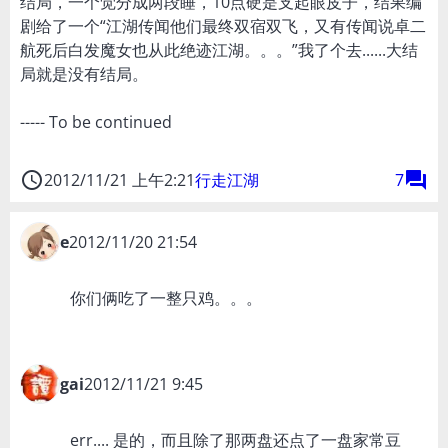
结局，一个觉分成两段睡，10点硬是支起眼皮子，结果编
剧给了一个“江湖传闻他们最终双宿双飞，又有传闻说卓二
航死后白发魔女也从此绝迹江湖。。。”我了个去......大结
局就是没有结局。
----- To be continued
access_time
forum
2012/11/21 上午2:21
行走江湖
7
e
2012/11/20 21:54
你们俩吃了一整只鸡。。。
gai
2012/11/21 9:45
err.... 是的，而且除了那两盘还点了一盘家常豆