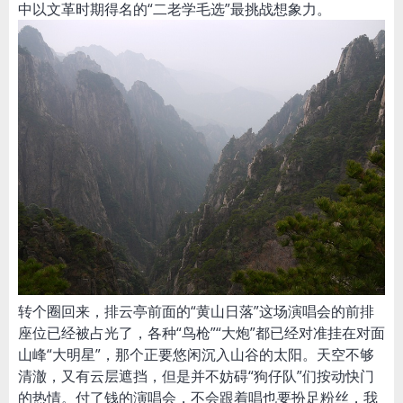
中以文革时期得名的“二老学毛选”最挑战想象力。
转个圈回来，排云亭前面的“黄山日落”这场演唱会的前排
座位已经被占光了，各种“鸟枪”“大炮”都已经对准挂在对面
山峰“大明星”，那个正要悠闲沉入山谷的太阳。天空不够
清澈，又有云层遮挡，但是并不妨碍“狗仔队”们按动快门
的热情。付了钱的演唱会，不会跟着唱也要扮足粉丝，我