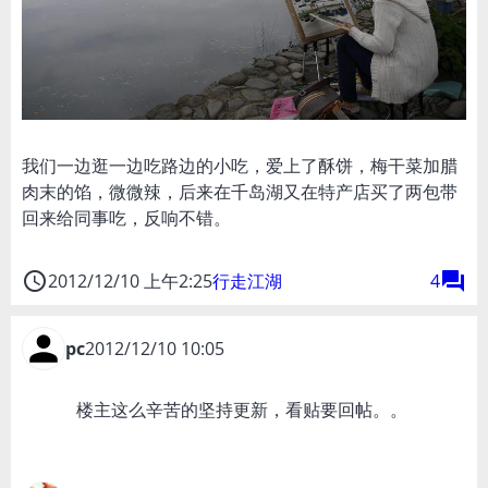
我们一边逛一边吃路边的小吃，爱上了酥饼，梅干菜加腊
肉末的馅，微微辣，后来在千岛湖又在特产店买了两包带
回来给同事吃，反响不错。
access_time
forum
2012/12/10 上午2:25
行走江湖
4
pc
2012/12/10 10:05
楼主这么辛苦的坚持更新，看贴要回帖。。