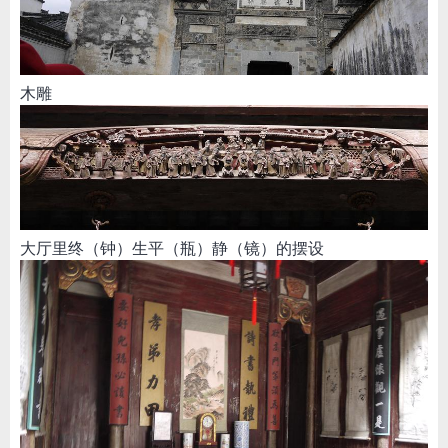
木雕
大厅里终（钟）生平（瓶）静（镜）的摆设