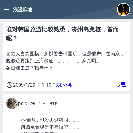
menu
浪漫瓜地
谁对韩国旅游比较熟悉，济州岛免签，首而
呢？
老丈人喜欢围棋，所以要去韩国玩，但是他户口在南京，
貌似还要跑到上海签证。。。。。。麻烦啊。
各位谁去过？指导一下
access_time
forum
2009/1/29 下午10:13
未分类
5
pc
2009/1/29 19:05
不懂啊，也没去过韩国。。。
所谓免签经常不靠谱吧。。。