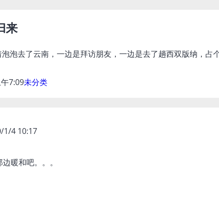
归来
着泡泡去了云南，一边是拜访朋友，一边是去了趟西双版纳，占
上午7:09
未分类
/1/4 10:17
那边暖和吧。。。