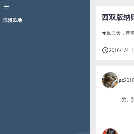
menu
西双版纳
浪漫瓜地
元旦三天，带
access_time
2010/1/4 
pc
2010
赞。