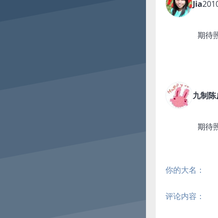
Jia
2010
期待照
九制陈
期待照
你的大名：
评论内容：