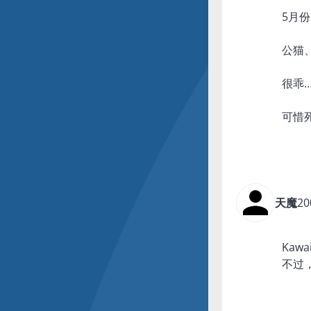
5月
公猫
很乖…
可惜
天魔
20
Kawai
不过