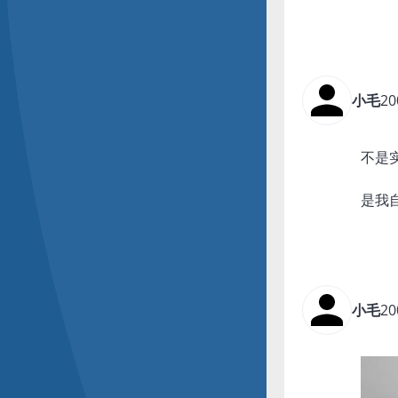
小毛
20
不是
是我
小毛
20