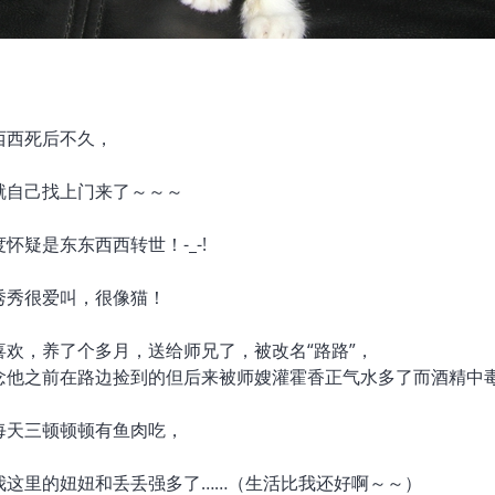
：
西西死后不久，
就自己找上门来了～～～
怀疑是东东西西转世！-_-!
秀秀很爱叫，很像猫！
喜欢，养了个多月，送给师兄了，被改名“路路”，
念他之前在路边捡到的但后来被师嫂灌霍香正气水多了而酒精中毒
每天三顿顿顿有鱼肉吃，
我这里的妞妞和丢丢强多了……（生活比我还好啊～～）