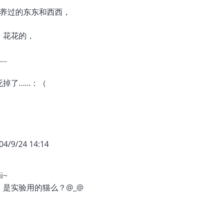
份养过的东东和西西，
、花花的，
…
死掉了……：（
04/9/24 14:14
i~
，是实验用的猫么？@_@