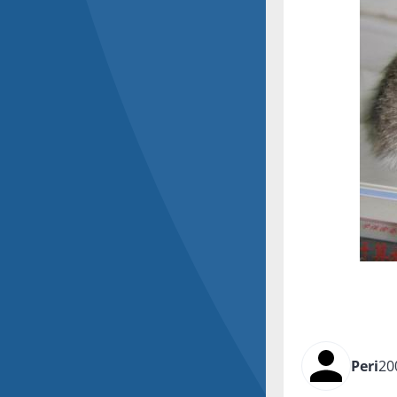
Peri
20