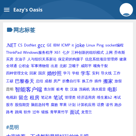
menu
Eazy's Oasis
label
网志标签
.NET
gcc
joke
CS
DotNet
GE
IBM
ICMP
it
Linux
Ping
socket编程
ThinkPad
Windows服务程序
X61
七夕
三种创新的组织模式
上网
乔布斯
买房
京油子
人与组织关系新论
保定府的狗腿子
信息系统项目管理师
健康
全球通
公积金
军事博物馆
出差
北邮
卫嘴子
咸郎平
嘴角干裂
婚纱照
学车
四种管理文化
回家
国庆
学习
学校
安利
导火线
工作
巴黎春天
搬家
工硕
总结
成都
房产
折叠自行车
换工作
插件
放假
智能客户端
电影
昆明
查尔斯
桩考
歌
汉迪
洗碗机
滴水观音
留念
租房
笔试
电视剧
笔记本
管理类
经济适用房
维生素b2
考试
股市
股指期货
脑筋急转弯
腐败
苹果
计划
计算机应用
话费
读书
跑步
面试
路考
跳绳
软件
过年
锻炼
青苹果竹芋
龙雪兰
#昆明