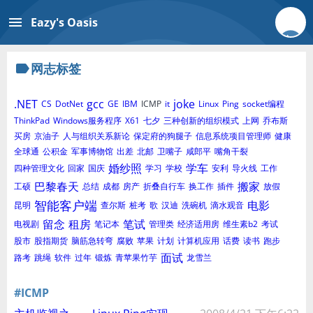
menu
Eazy's Oasis
label
网志标签
.NET
gcc
joke
CS
DotNet
GE
IBM
ICMP
it
Linux
Ping
socket编程
ThinkPad
Windows服务程序
X61
七夕
三种创新的组织模式
上网
乔布斯
买房
京油子
人与组织关系新论
保定府的狗腿子
信息系统项目管理师
健康
全球通
公积金
军事博物馆
出差
北邮
卫嘴子
咸郎平
嘴角干裂
婚纱照
学车
四种管理文化
回家
国庆
学习
学校
安利
导火线
工作
巴黎春天
搬家
工硕
总结
成都
房产
折叠自行车
换工作
插件
放假
智能客户端
电影
昆明
查尔斯
桩考
歌
汉迪
洗碗机
滴水观音
留念
租房
笔试
电视剧
笔记本
管理类
经济适用房
维生素b2
考试
股市
股指期货
脑筋急转弯
腐败
苹果
计划
计算机应用
话费
读书
跑步
面试
路考
跳绳
软件
过年
锻炼
青苹果竹芋
龙雪兰
#ICMP