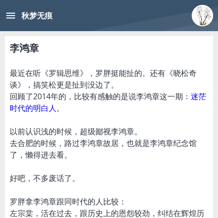
menu
秋梦无痕
李鸿章
最近在听《罗辑思维》，罗胖挺能扯的。还有《晓松奇
谈》，搞笑松更是扯到没边了。
回顾了2014年的，比较有感触的是说李鸿章这一期：
迷茫
时代的明白人
。
以前认识浅的时候，超级鄙视李鸿章。
去合肥的时候，路过李鸿章故居，也就是李鸿章纪念馆
了，懒得进去看。
好吧，不多废话了。
罗胖拿李鸿章跟同时代的人比较：
左宗棠，活在过去，跟历史上的恩怨较劲，纠结在辉煌历