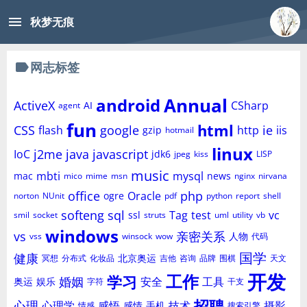
menu
秋梦无痕
label
网志标签
Annual
android
ActiveX
CSharp
AI
agent
fun
html
CSS
google
ie
flash
http
iis
gzip
hotmail
linux
j2me
java
javascript
IoC
jdk6
jpeg
kiss
LISP
music
mbti
mysql
mac
news
mico
mime
msn
nginx
nirvana
office
php
Oracle
ogre
norton
NUnit
pdf
python
report
shell
softeng
sql
Tag
test
vc
ssl
smil
socket
struts
uml
utility
vb
windows
vs
亲密关系
人物
vss
winsock
wow
代码
国学
健康
北京奥运
冥想
分布式
化妆品
吉他
咨询
品牌
围棋
天文
开发
工作
学习
婚姻
安全
工具
奥运
娱乐
字符
干支
招聘
心理
心理学
感悟
技术
摄影
感情
手机
情感
搜索引擎