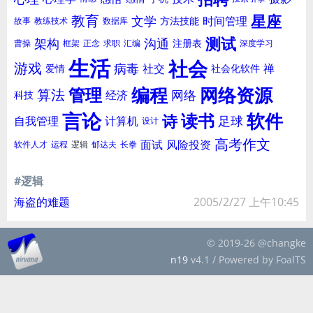
星座
教育
文学
时间管理
方法技能
故事
教练技术
数据库
测试
架构
沟通
注册表
曹操
框架
正念
求职
汇编
深度学习
生活
社会
游戏
病毒
社交
禅
爱情
社会化软件
编程
网络资源
管理
算法
网络
经济
科技
言论
软件
读书
诗
足球
自我管理
计算机
设计
高考作文
面试
风险投资
软件人才
运程
逻辑
郁达夫
长拳
#逻辑
海盗的难题
2005/2/27 上午10:45
© 2019-26 @changke
n19
v4.1 / Powered by FoalTS