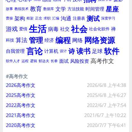
星座
教育
文学
时间管理
方法技能
故事
教练技术
数据库
测试
架构
沟通
注册表
曹操
框架
正念
求职
汇编
深度学习
生活
社会
游戏
病毒
社交
禅
爱情
社会化软件
编程
网络资源
管理
算法
网络
经济
科技
言论
软件
读书
诗
足球
自我管理
计算机
设计
高考作文
面试
风险投资
软件人才
运程
逻辑
郁达夫
长拳
#高考作文
2026高考作文
2026/6/8 上午4:38
2025高考作文
2025/6/8 上午6:27
2022高考作文
2022/6/7 上午7:54
2021高考作文
2021/6/7 上午10:22
2020高考作文
2020/7/7 下午6:41