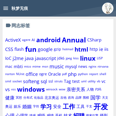
menu
秋梦无痕
label
网志标签
Annual
android
ActiveX
CSharp
AI
agent
fun
html
CSS
google
ie
flash
http
iis
gzip
hotmail
linux
j2me
java
javascript
IoC
jdk6
jpeg
kiss
LISP
music
mbti
mysql
mac
news
mico
mime
msn
nginx
nirvana
office
php
Oracle
ogre
norton
NUnit
pdf
python
report
shell
softeng
sql
Tag
test
vc
ssl
smil
socket
struts
uml
utility
vb
windows
vs
亲密关系
人物
vss
winsock
wow
代码
国学
健康
北京奥运
冥想
分布式
化妆品
吉他
咨询
品牌
围棋
天文
开发
工作
学习
婚姻
安全
工具
奥运
娱乐
字符
干支
招聘
心理
心理学
感悟
技术
摄影
感情
手机
情感
搜索引擎