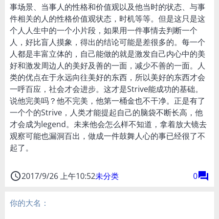
事场景、当事人的性格和价值观以及他当时的状态、与事
件相关的人的性格价值观状态，时机等等。但是这只是这
个人人生中的一个小片段，如果用一件事情去判断一个
人，好比盲人摸象，得出的结论可能是差很多的。每一个
人都是丰富立体的，自己能做的就是激发自己内心中的美
好和激发周边人的美好及善的一面，减少不善的一面。人
类的优点在于永远向往美好的东西，所以美好的东西才会
一呼百应，社会才会进步。这才是Strive能成功的基础。
说他完美吗？他不完美，他第一桶金也不干净。正是有了
一个个的Strive，人类才能提起自己的脑袋不断长高，他
才会成为legend。未来他会怎么样不知道，拿着放大镜去
观察可能也漏洞百出，做成一件鼓舞人心的事已经很了不
起了。
access_time
forum
2017/9/26 上午10:52
未分类
0
你的大名：