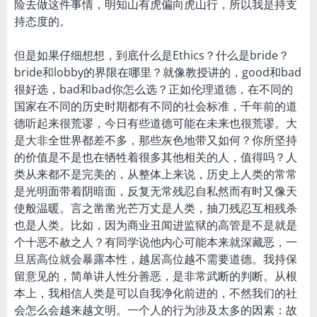
险去做这件事情，明知山有虎偏向虎山行，所以我是持支
持态度的。
但是如果仔细想想，到底什么是Ethics？什么是bride？
bride和lobby的界限在哪里？就像教授讲的，good和bad
很好选，bad和bad你怎么选？正如伦理道德，在不同的
国家在不同的历史时期都有不同的社会标准，千年前的道
德听起来很荒谬，今日有些道德可能在未来也很荒谬。大
是大非全世界都差不多，那些灰色地带又如何？你所坚持
的价值是不是也在牺牲着很多其他相关的人，值得吗？人
类从来都不是完美的，从整体上来说，历史上人类的常常
是光明面带着阴暗面，反复无常残忍自私然而有时又像天
使般温暖。言之凿凿光芒万丈是人类，抽刀残忍互相残杀
也是人类。比如，因为商业丑闻进监狱的高管是不是就是
个十恶不赦之人？有同学说他内心可能本来就深藏恶，一
旦居高位就会暴露本性，越居高位越不需要道德。我持保
留意见的，简单讲人性分善恶，是非常武断的判断。从根
本上，我相信人类是可以自我净化前进的，不然我们的社
会怎么会越来越文明。一个人的行为涉及太多的因素：故