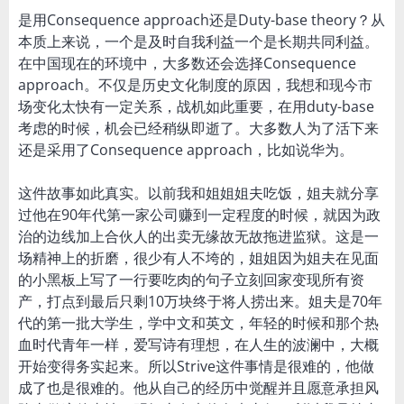
是用Consequence approach还是Duty-base theory？从
本质上来说，一个是及时自我利益一个是长期共同利益。
在中国现在的环境中，大多数还会选择Consequence
approach。不仅是历史文化制度的原因，我想和现今市
场变化太快有一定关系，战机如此重要，在用duty-base
考虑的时候，机会已经稍纵即逝了。大多数人为了活下来
还是采用了Consequence approach，比如说华为。
这件故事如此真实。以前我和姐姐姐夫吃饭，姐夫就分享
过他在90年代第一家公司赚到一定程度的时候，就因为政
治的边线加上合伙人的出卖无缘故无故拖进监狱。这是一
场精神上的折磨，很少有人不垮的，姐姐因为姐夫在见面
的小黑板上写了一行要吃肉的句子立刻回家变现所有资
产，打点到最后只剩10万块终于将人捞出来。姐夫是70年
代的第一批大学生，学中文和英文，年轻的时候和那个热
血时代青年一样，爱写诗有理想，在人生的波澜中，大概
开始变得务实起来。所以Strive这件事情是很难的，他做
成了也是很难的。他从自己的经历中觉醒并且愿意承担风