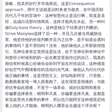
策略，投其所好打开市场再说。这是Consequence
approach，用中文说就是识时务者为俊杰，在中国历朝
历代几千年的官场中，这种智慧何止是流行啊，简直是圣
经，说成白话那叫情商高，这样才能风生水起。另一种叫
做Duty-base theory，这种是独立于结果进行判断的。
Strive Masiyiwa选择了后一种，并且几次被当局威胁迫
害。他坚持他的价值判断并且为之抗争，是不知道会遇到
的事情吗？是不害怕吗？没有，他祈祷他从上帝那获得指
引。无神论者肯定觉得这是扯淡，处于无神论和有神论中
间曾经小时候和奶奶一起在教堂里面待过的自己，我真的
相信有时候真心祈祷你会听到宇宙在对你说话，这种感觉
好似空气中围绕着你的流动闪光气体。做他认为付出代价
做正确的事情，这是理想主义。好似电影阿甘，只管跑，
跑着跑着发现一堆人跟着跑了。这在现世是很难的，与政
府抗争如此艰难，不亚于一场革命。就好比聪明和善良，
你偏要选择善良；精明和天真，你偏要选择天真。这都是
有流血受伤大概率的事件，所以也只能阿甘这种感觉迟钝
看上拙的人才能做。精明的人哪里会去趟这个浑水呢？