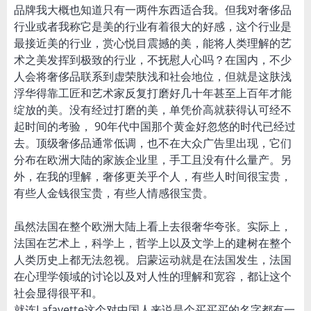
品牌我大概也知道只有一两件东西适合我。但我对奢侈品
行业或者我称它是美的行业有着很大的好感，这个行业是
最接近美的行业，赏心悦目震撼的美，能将人类理解的艺
术之美发挥到极致的行业，不抚慰人心吗？在国内，不少
人会将奢侈品联系到虚荣肤浅和社会地位，但就是这肤浅
浮华得靠工匠和艺术家反复打磨好几十年甚至上百年才能
绽放的美。没有经过打磨的美，单凭价高就获得认可经不
起时间的考验， 90年代中国那个黄金好忽悠的时代已经过
去。顶级奢侈品通常低调，也不在大众广告里出现，它们
分布在欧洲大陆的家族企业里，手工且没有什么量产。另
外，在我的理解，奢侈更关乎个人，有些人时间很宝贵，
有些人金钱很宝贵，有些人情感很宝贵。
虽然法国在整个欧洲大陆上看上去很奢华夸张。实际上，
法国在艺术上，科学上，哲学上以及文学上的建树在整个
人类历史上都无法忽视。启蒙运动就是在法国发生，法国
在心理学领域的讨论以及对人性的理解和宽容，都让这个
社会显得很平和。
就连Lafayette这个对中国人来说是个买买买的名字都有一