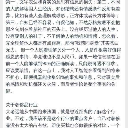
第一，文字表达和真实的意思有信息的损失；第二，不同
的人的解读因人生经历、知识结构还有情感条件反射有差
异，比如有些人会理解成球形，正方体或者长方体等等；
第三，自知已经不容易，何况他知，不然苏格拉底不会把
那名句刻在希腊神庙的石头上。没有经历过他人的人生，
没有穿别人的鞋子，不了解他人的动机和情感，怎么看，
完全理解他人都是有点距离。那句“我感同身受”其实苍白
无力。 但一个人试着理解另外一个人，又是件很美好值得
感恩的事情，毕竟谁也不是人民币。如果一堆信息摆在面
前一个人能够做到90%的正确解读，只能说可遇不可求，
应该要珍惜。在这一点上，我对人工智能在看得到的将来
不担心，即便机器能收集99%的事实和信息，它对事实后
的感情和动机都还欠火候，而后者恰恰是整个事实的关
键。
关于奢侈品行业
大老远地从中国跑来法国，就是想近距离的了解这个行
业。不过，我应该不是这个行业的重点客户，自己对奢侈
品没有太大的占有欲。即使买我也会做很多的对比，一个