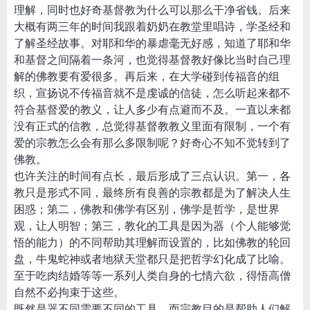
理解，同时也好奇基督教为什么可以那么干净省钱。后来
大概有两三年的时间我跟着奶奶在教堂里唱诗，学圣经和
了解圣经故事。对耶和华的暴虐毫无好感，知道了耶和华
和基督之间隔着一条河，也觉得基督教好像比当时自己理
解的佛教要有爱很多。再后来，在大学碰到传福音的组
织，宣扬说不传福音就不是虔诚的信徒，怎么听起来都不
符合基督爱的教义，让人多少有点避而不及。一直以来都
没有正式的信教，总觉得基督教教义里面有限制，一个有
爱的宗教怎么会有那么多限制呢？好奇心不知不觉转到了
佛教。
也许关注的时间有点长，最后形成了三点认识。第一，各
教只是形式不同，最终所有良善的宗教都是为了解决人生
困惑；第二，佛教和佛学有区别，佛学是哲学，是世界
观，让人明智；第三，教化的工具是因为器（个人能够觉
悟的能力）的不同帮助其理解而设置的，比如佛教的轮回
盘，牛鬼蛇神或者地狱天堂都只是把哲学幻化成了比喻。
至于吃肉结婚等等一系列人类自身的七情六欲，得悟高僧
自然不必拘束于这些。
既然是器不同需要不同的工具，而宗教目的是帮助人们解