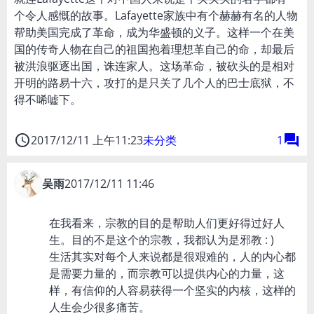
个令人感慨的故事。Lafayette家族中有个赫赫有名的人物
帮助美国完成了革命，成为华盛顿的义子。这样一个在美
国的传奇人物在自己的祖国抱着理想革自己的命，却最后
被洪浪驱逐出国，诛连家人。这场革命，被砍头的是相对
开明的路易十六，攻打的是只关了几个人的巴士底狱，不
得不唏嘘下。
access_time
forum
2017/12/11 上午11:23
未分类
1
吴雨
2017/12/11 11:46
在我看来，宗教的目的是帮助人们更好得过好人
生。目的不是这个的宗教，我都认为是邪教 : )
生活其实对每个人来说都是很艰难的，人的内心都
是需要力量的，而宗教可以提供内心的力量，这
样，有信仰的人容易获得一个坚实的内核，这样的
人生会少很多痛苦。