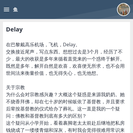
menu
鱼
Delay
在巴黎戴高乐机场，飞机，Delay。
交换接近尾声，写点东西。想想过去是3个月，经历了不
少，最大的收获是多年来循着直觉来的一个惑终于解开。
既然是多年，解开自然是欢喜，欢喜便无所求，也不会用
世间法来衡量价值，也无得失心，也无他想。
关于宗教
为什么会对宗教感兴趣？大概这个疑惑是来源我奶奶。她
不烧香拜佛，却在七十岁的时候皈依了基督教，并且要求
后辈按基督教的仪式给办了葬礼。这一直是我的一个疑
问：佛教和基督教到底有多大的区别？
这个疑问从小学开始，看着裹脚老太太前赴后继地把私房
钱烧成了一缕缕青烟和深灰，有时我会觉得很难用常识来