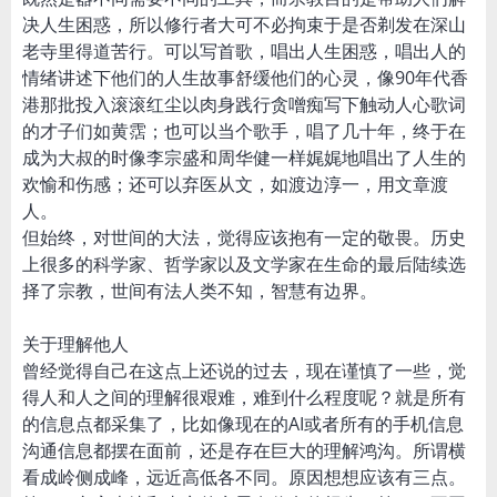
决人生困惑，所以修行者大可不必拘束于是否剃发在深山
老寺里得道苦行。可以写首歌，唱出人生困惑，唱出人的
情绪讲述下他们的人生故事舒缓他们的心灵，像90年代香
港那批投入滚滚红尘以肉身践行贪噌痴写下触动人心歌词
的才子们如黄霑；也可以当个歌手，唱了几十年，终于在
成为大叔的时像李宗盛和周华健一样娓娓地唱出了人生的
欢愉和伤感；还可以弃医从文，如渡边淳一，用文章渡
人。
但始终，对世间的大法，觉得应该抱有一定的敬畏。历史
上很多的科学家、哲学家以及文学家在生命的最后陆续选
择了宗教，世间有法人类不知，智慧有边界。
关于理解他人
曾经觉得自己在这点上还说的过去，现在谨慎了一些，觉
得人和人之间的理解很艰难，难到什么程度呢？就是所有
的信息点都采集了，比如像现在的AI或者所有的手机信息
沟通信息都摆在面前，还是存在巨大的理解鸿沟。所谓横
看成岭侧成峰，远近高低各不同。原因想想应该有三点。