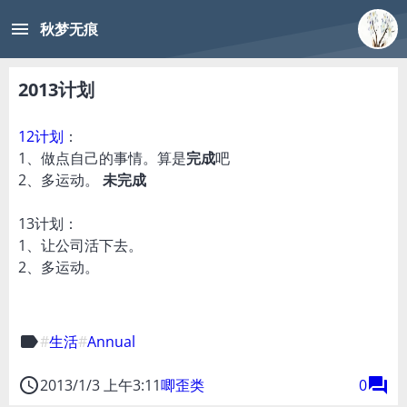
menu
秋梦无痕
2013计划
12计划
：
1、做点自己的事情。算是
完成
吧
2、多运动。
未完成
13计划：
1、让公司活下去。
2、多运动。
label
生活
Annual
access_time
forum
2013/1/3 上午3:11
唧歪类
0