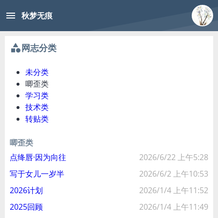
menu
秋梦无痕
category
网志分类
未分类
唧歪类
学习类
技术类
转贴类
唧歪类
点绛唇·因为向往
2026/6/22 上午5:28
写于女儿一岁半
2026/6/2 上午10:53
2026计划
2026/1/4 上午11:52
2025回顾
2026/1/4 上午11:49