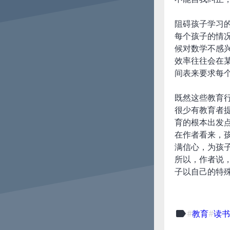
阻碍孩子学习
每个孩子的情
候对数学不感
效率往往会在
间表来要求每
既然这些教育
很少有教育者
育的根本出发
在作者看来，
满信心，为孩
所以，作者说
子以自己的特
label
教育
读书