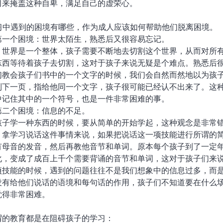
习来掩盖这种自卑，满足自己的虚荣心。
学习中遇到的困境有哪些，作为成人应该如何帮助他们脱离困境。
第一个困境：世界太陌生，熟悉后又很容易忘记。
，世界是一个整体，孩子需要不断地去切割这个世界，从而对所
东西等待着孩子去切割，这对于孩子来说无疑是个难点。熟悉后
们教会孩子们书中的一个文字的时候，我们会自然而然地以为孩
到下一页，指给他同一个文字，孩子很可能已经认不出来了。这
中记住其中的一个符号，也是一件非常困难的事。
第二个困境：信息的不足。
孩子学一种东西的时候，要从简单的开始学起，这种观念是非常
。拿学习说话这件事情来说，如果把说话这一项技能进行所谓的
有母音的发音，然后再教他音节和单词。原本每个孩子到了一定
化，变成了成百上千个需要背诵的音节和单词，这对于孩子们来
项技能的时候，遇到的问题往往不是我们想象中的信息过多，而
没有给他们说话的语境和每句话的作用，孩子们不知道要在什么
觉得非常困难。
谓的教育都是在阻碍孩子的学习：