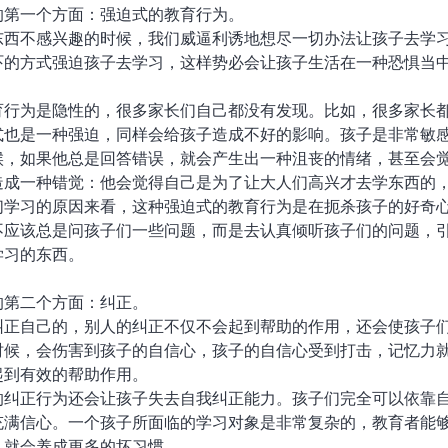
的第一个方面：强迫式的教育行为。
东西不感兴趣的时候，我们威逼利诱地想尽一切办法让孩子去学
吓的方式强迫孩子去学习，这样势必会让孩子生活在一种恐惧当
育行为是隐性的，很多家长们自己都没有发现。比如，很多家长
式也是一种强迫，同样会给孩子造成不好的影响。孩子是非常敏
候，如果他总是回答错误，就会产生出一种沮丧的情绪，甚至会
造成一种错觉：他会觉得自己是为了让大人们高兴才去学东西的
们学习的原因来看，这种强迫式的教育行为是在扼杀孩子的好奇
不应该总是问孩子们一些问题，而是去认真倾听孩子们的问题，
学习的东西。
的第二个方面：纠正。
纠正自己的，别人的纠正不仅不会起到帮助的作用，还会使孩子
时候，会伤害到孩子的自信心，孩子的自信心受到打击，记忆力
起到有效的帮助作用。
的纠正行为还会让孩子失去自我纠正能力。孩子们完全可以依靠
充满信心。一个孩子所面临的学习对象是非常复杂的，教育者能
，就会养成更多的坏习惯。