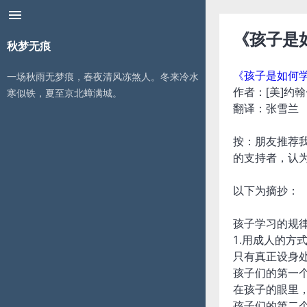
menu
《孩子是
秋梦无痕
《孩子是如何
一场秋雨无梦痕，春夜清风冻煞人。冬来冷水
作者：[美]约翰
寒似铁，夏至京北蟑满城。
翻译：张雪兰
按：朋友推荐
的支持者，认
以下为摘抄：
孩子学习的规
1.用成人的方
只有真正设身
孩子们的第一
在孩子的眼里
孩子们的第二