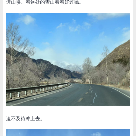
进山喽。着远处的雪山看着好过瘾。
迫不及待冲上去。