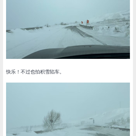
快乐！不过也怕积雪陷车。