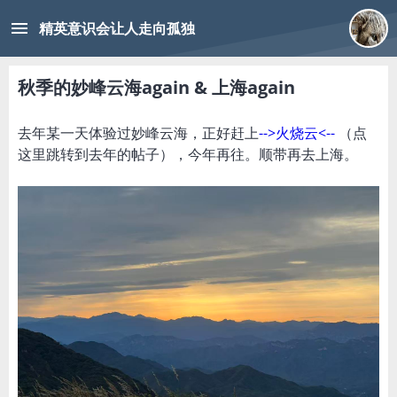
menu
精英意识会让人走向孤独
秋季的妙峰云海again & 上海again
去年某一天体验过妙峰云海，正好赶上
-->火烧云<--
（点
这里跳转到去年的帖子），今年再往。顺带再去上海。