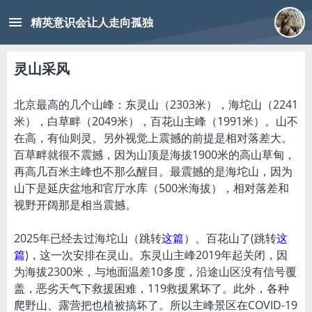
menu
精英意识会让人走向孤独
灵山采风
北京最高的几个山峰：东灵山（2303米），海坨山（2241
米），白草畔（2049米），百花山主峰（1991米）。山不
在高，有仙则灵。另外视觉上震撼的前提是相对落差大。
百草畔就很不震撼，因为山顶是海拔1900米的高山草甸，
再高几百米主峰也不那么醒目。最震撼的是海坨山，因为
山下是延庆盆地和官厅水库（500米海拔），相对落差和
视野开阔那是相当震撼。
2025年已经去过海坨山（跳转
这篇
）、百花山了(跳转
这
篇
)，这一次安排在灵山。东灵山主峰2019年起关闭，因
为海拔2300米，与地面温差10多度，沿途山区没有信号覆
盖，恶劣天气下救援困难，119救援累坏了。此外，各种
爬野山、露营把也植被搞坏了。所以主峰景区在COVID-19