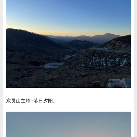
东灵山主峰+落日夕阳。