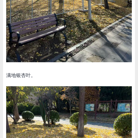
满地银杏叶。