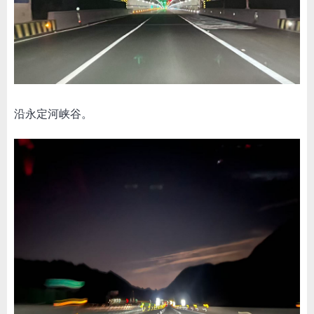
沿永定河峡谷。