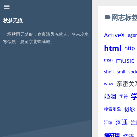
menu
网志标
label
秋梦无痕
ActiveX
一场秋雨无梦痕，春夜清风冻煞人。冬来冷水
age
寒似铁，夏至京北蟑满城。
html
http
music
msn
shell
smil
sock
亲密关
wow
婚姻
字符
摄影
搜索引擎
沟通
注
汇编
管理
经济