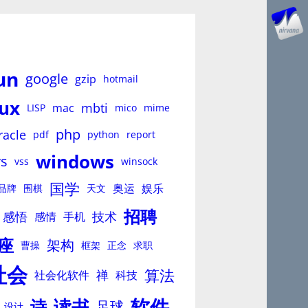
un
google
gzip
hotmail
nux
mbti
mac
LISP
mico
mime
php
racle
pdf
python
report
windows
vs
vss
winsock
国学
奥运
娱乐
品牌
围棋
天文
招聘
感悟
技术
感情
手机
座
架构
曹操
框架
正念
求职
社会
算法
禅
社会化软件
科技
软件
读书
诗
足球
设计