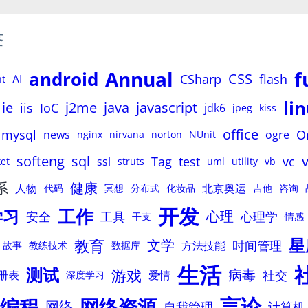
签
Annual
f
android
CSS
CSharp
flash
AI
nt
li
ie
j2me
java
javascript
iis
IoC
jdk6
jpeg
kiss
office
mysql
O
news
ogre
nginx
nirvana
norton
NUnit
softeng
sql
Tag
test
vc
ssl
et
struts
uml
utility
vb
系
健康
人物
北京奥运
代码
冥想
分布式
化妆品
吉他
咨询
开发
工作
学习
心理
安全
工具
心理学
干支
情感
星
教育
文学
时间管理
方法技能
故事
教练技术
数据库
生活
测试
游戏
病毒
社交
册表
爱情
深度学习
言论
编程
网络资源
网络
自我管理
计算机