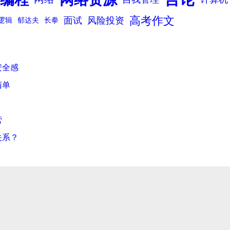
高考作文
面试
风险投资
逻辑
郁达夫
长拳
安全感
清单
营
关系？