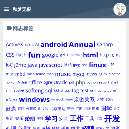
menu
秋梦无痕
label
网志标签
Annual
android
ActiveX
CSharp
AI
agent
fun
html
CSS
google
ie
flash
http
iis
gzip
hotmail
linux
j2me
java
javascript
IoC
jdk6
jpeg
kiss
LISP
music
mbti
mysql
mac
news
mico
mime
msn
nginx
nirvana
office
php
Oracle
ogre
norton
NUnit
pdf
python
report
shell
softeng
sql
Tag
test
vc
ssl
smil
socket
struts
uml
utility
vb
windows
vs
亲密关系
人物
vss
winsock
wow
代码
国学
健康
北京奥运
冥想
分布式
化妆品
吉他
咨询
品牌
围棋
天文
开发
工作
学习
婚姻
安全
工具
奥运
娱乐
字符
干支
招聘
心理
心理学
感悟
技术
摄影
感情
手机
情感
搜索引擎