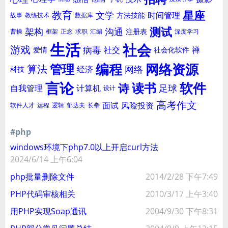
星座
教育
文学
时间管理
方法技能
故事
教练技术
数据库
测试
架构
沟通
注册表
曹操
框架
正念
求职
汇编
深度学习
生活
社会
游戏
病毒
社交
禅
爱情
社会化软件
编程
网络资源
管理
算法
网络
经济
科技
言论
软件
读书
诗
足球
自我管理
计算机
设计
高考作文
面试
风险投资
软件人才
运程
逻辑
郁达夫
长拳
#php
windows环境下php7.0以上开启curl方法
2024/6/14 上午6:04
php批量删除文件
2014/2/28 下午7:49
PHP代码审核相关
2010/3/17 上午3:40
用PHP实现Soap通讯
2004/9/30 下午8:31