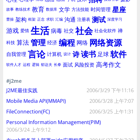
星座
教育
文学
时间管理
方法技能
故事
教练技术
数据库
测试
架构
沟通
注册表
曹操
框架
正念
求职
汇编
深度学习
生活
社会
游戏
病毒
社交
禅
爱情
社会化软件
编程
网络资源
管理
算法
网络
经济
科技
言论
软件
读书
诗
足球
自我管理
计算机
设计
高考作文
面试
风险投资
软件人才
运程
逻辑
郁达夫
长拳
#j2me
J2ME最佳实践
2006/3/29 下午11:16
Mobile Media API(MMAPI)
2006/3/28 上午7:07
FileConnection(FC)
2006/3/25 上午1:31
Personal Information Management(PIM)
2006/3/24 上午9:12