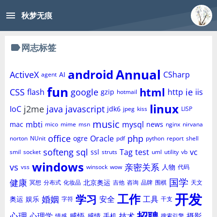
menu
秋梦无痕
label
网志标签
Annual
android
ActiveX
CSharp
AI
agent
fun
html
CSS
google
ie
flash
http
iis
gzip
hotmail
linux
j2me
java
javascript
IoC
jdk6
jpeg
kiss
LISP
music
mbti
mysql
mac
news
mico
mime
msn
nginx
nirvana
office
php
Oracle
ogre
norton
NUnit
pdf
python
report
shell
softeng
sql
Tag
test
vc
ssl
smil
socket
struts
uml
utility
vb
windows
vs
亲密关系
人物
vss
winsock
wow
代码
国学
健康
北京奥运
冥想
分布式
化妆品
吉他
咨询
品牌
围棋
天文
开发
工作
学习
婚姻
安全
工具
奥运
娱乐
字符
干支
招聘
心理
心理学
感悟
技术
摄影
感情
手机
情感
搜索引擎