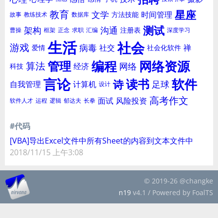
星座
教育
文学
时间管理
方法技能
故事
教练技术
数据库
测试
架构
沟通
注册表
曹操
框架
正念
求职
汇编
深度学习
生活
社会
游戏
病毒
社交
禅
爱情
社会化软件
编程
网络资源
管理
算法
网络
经济
科技
言论
软件
读书
诗
足球
自我管理
计算机
设计
高考作文
面试
风险投资
软件人才
运程
逻辑
郁达夫
长拳
#代码
[VBA]导出Excel文件中所有Sheet的内容到文本文件中
2018/11/15 上午3:08
© 2019-26 @changke
n19
v4.1 / Powered by FoalTS