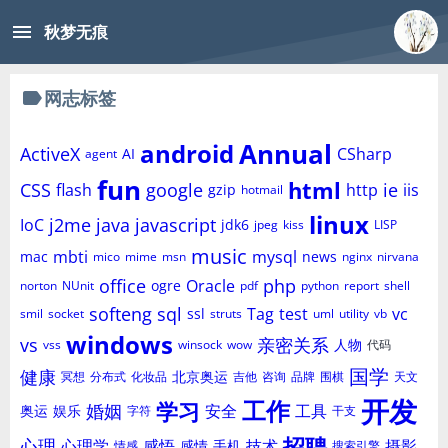
menu
秋梦无痕
label
网志标签
Annual
android
ActiveX
CSharp
AI
agent
fun
html
CSS
google
ie
flash
http
iis
gzip
hotmail
linux
j2me
java
javascript
IoC
jdk6
jpeg
kiss
LISP
music
mbti
mysql
mac
news
mico
mime
msn
nginx
nirvana
office
php
Oracle
ogre
norton
NUnit
pdf
python
report
shell
softeng
sql
Tag
test
vc
ssl
smil
socket
struts
uml
utility
vb
windows
vs
亲密关系
人物
vss
winsock
wow
代码
国学
健康
北京奥运
冥想
分布式
化妆品
吉他
咨询
品牌
围棋
天文
开发
工作
学习
婚姻
安全
工具
奥运
娱乐
字符
干支
招聘
心理
心理学
感悟
技术
摄影
感情
手机
情感
搜索引擎