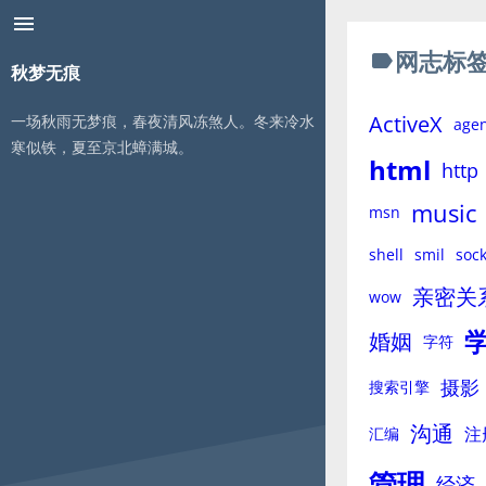
menu
网志标
label
秋梦无痕
ActiveX
一场秋雨无梦痕，春夜清风冻煞人。冬来冷水
age
寒似铁，夏至京北蟑满城。
html
http
music
msn
shell
smil
sock
亲密关
wow
婚姻
字符
摄影
搜索引擎
沟通
注
汇编
管理
经济