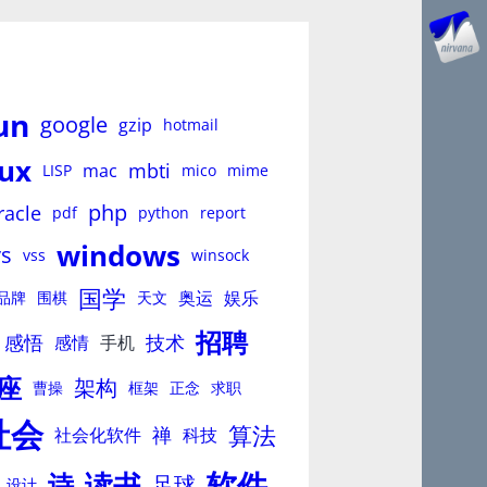
un
google
gzip
hotmail
nux
mbti
mac
LISP
mico
mime
php
racle
pdf
python
report
windows
vs
vss
winsock
国学
奥运
娱乐
品牌
围棋
天文
招聘
感悟
技术
感情
手机
座
架构
曹操
框架
正念
求职
社会
算法
禅
社会化软件
科技
软件
读书
诗
足球
设计