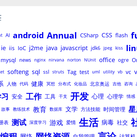
签
Annual
f
android
CSS
CSharp
flash
AI
nt
li
ie
j2me
java
javascript
iis
IoC
jdk6
jpeg
kiss
office
mysql
O
news
ogre
nginx
nirvana
norton
NUnit
softeng
sql
Tag
test
vc
ssl
et
struts
uml
utility
vb
系
健康
人物
北京奥运
代码
冥想
分布式
化妆品
吉他
咨询
开发
工作
学习
心理
安全
工具
心理学
干支
情感
星
教育
文学
时间管理
方法技能
故事
教练技术
数据库
生活
测试
游戏
病毒
社交
册表
爱情
深度学习
言论
编程
网络资源
网络
自我管理
计算机