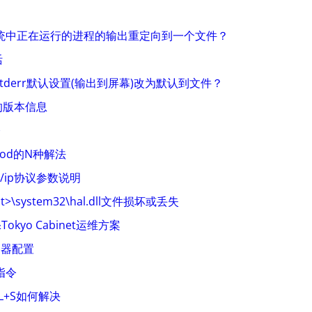
x系统中正在运行的进程的输出重定向到一个文件？
活
的stderr默认设置(输出到屏幕)改为默认到文件？
的版本信息
令
hmod的N种解法
cp/ip协议参数说明
ot>\system32\hal.dll文件损坏或丢失
t&Tokyo Cabinet运维方案
服务器配置
指令
RL+S如何解决