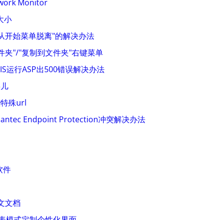
work Monitor
大小
从开始菜单脱离"的解决办法
件夹"/"复制到文件夹"右键菜单
)下IIS运行ASP出500错误解决办法
事儿
特殊url
antec Endpoint Protection冲突解决办法
软件
 中文文档
录列表模式定制个性化界面