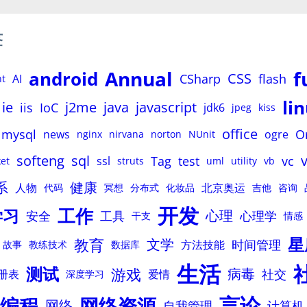
签
Annual
f
android
CSS
CSharp
flash
AI
nt
li
ie
j2me
java
javascript
iis
IoC
jdk6
jpeg
kiss
office
mysql
O
news
ogre
nginx
nirvana
norton
NUnit
softeng
sql
Tag
test
vc
ssl
et
struts
uml
utility
vb
系
健康
人物
北京奥运
代码
冥想
分布式
化妆品
吉他
咨询
开发
工作
学习
心理
安全
工具
心理学
干支
情感
星
教育
文学
时间管理
方法技能
故事
教练技术
数据库
生活
测试
游戏
病毒
社交
册表
爱情
深度学习
言论
编程
网络资源
网络
自我管理
计算机