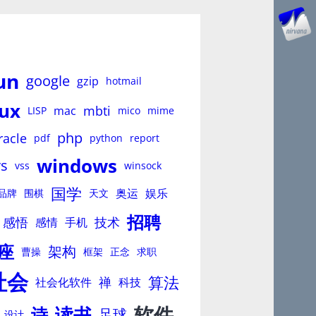
un
google
gzip
hotmail
nux
mbti
mac
LISP
mico
mime
php
racle
pdf
python
report
windows
vs
vss
winsock
国学
奥运
娱乐
品牌
围棋
天文
招聘
感悟
技术
感情
手机
座
架构
曹操
框架
正念
求职
社会
算法
禅
社会化软件
科技
软件
读书
诗
足球
设计