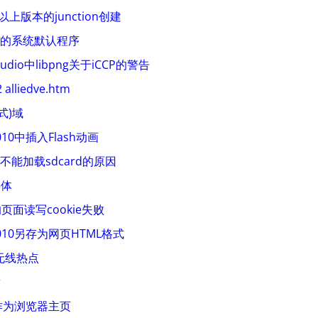
sta以上版本的junction创建
下面的系统默认程序
tudio中libpng关于iCCP的警告
 alliedve.htm
式)域
010中插入Flash动画
器不能加载sdcard的原因
字体
中的页面读写cookie失败
t 2010另存为网页HTML格式
成无线热点
r
作为浏览器主页