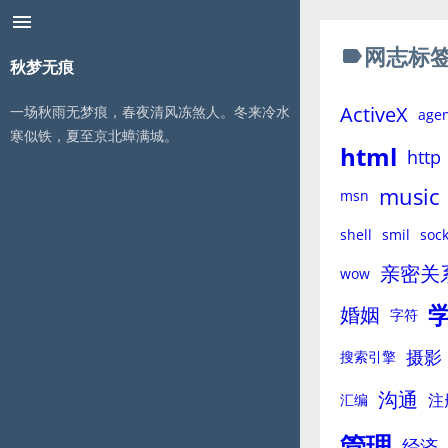
menu
网志标
label
秋梦无痕
ActiveX
一场秋雨无梦痕，春夜清风冻煞人。冬来冷水
age
寒似铁，夏至京北蟑满城。
html
http
music
msn
shell
smil
sock
亲密关
wow
婚姻
字符
摄影
搜索引擎
沟通
注
汇编
管理
经济