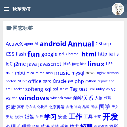
menu
秋梦无痕
label
网志标签
Annual
android
ActiveX
CSharp
AI
agent
fun
html
CSS
google
ie
flash
http
iis
gzip
hotmail
linux
j2me
java
javascript
IoC
jdk6
jpeg
kiss
LISP
music
mbti
mysql
mac
news
mico
mime
msn
nginx
nirvana
office
php
Oracle
ogre
norton
NUnit
pdf
python
report
shell
softeng
sql
Tag
test
vc
ssl
smil
socket
struts
uml
utility
vb
windows
vs
亲密关系
人物
vss
winsock
wow
代码
国学
健康
北京奥运
冥想
分布式
化妆品
吉他
咨询
品牌
围棋
天文
开发
工作
学习
婚姻
安全
工具
奥运
娱乐
字符
干支
招聘
心理
心理学
感悟
技术
摄影
感情
手机
情感
搜索引擎