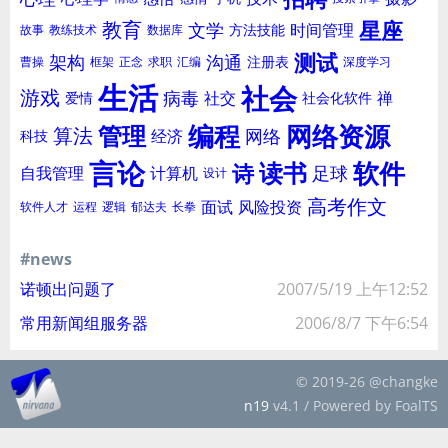
星座
教育
文学
时间管理
方法技能
故事
教练技术
数据库
测试
架构
沟通
注册表
曹操
框架
正念
求职
汇编
深度学习
生活
社会
游戏
病毒
社交
禅
爱情
社会化软件
编程
网络资源
管理
算法
网络
经济
科技
言论
软件
读书
诗
足球
自我管理
计算机
设计
高考作文
面试
风险投资
软件人才
运程
逻辑
郁达夫
长拳
#news
诺顿出问题了
2007/5/19 上午12:52
常用新闻组服务器
2006/8/7 下午6:54
© 2019-26 @changke
n19
v4.1 / Powered by FoalTS