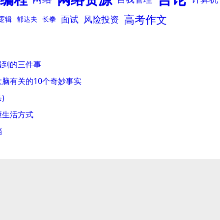
高考作文
面试
风险投资
逻辑
郁达夫
长拳
遇到的三件事
脑有关的10个奇妙事实
)
康生活方式
档